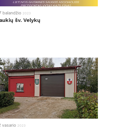
7
balandžio
2023
aukių šv. Velykų
2
vasario
2023