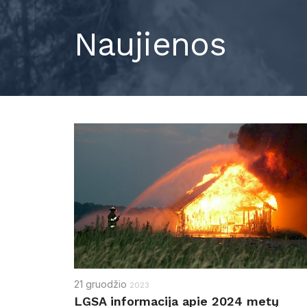
Naujienos
21
gruodžio
2023
LGSA informacija apie 2024 metų