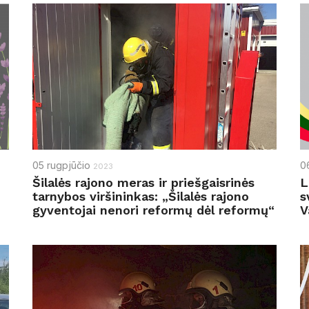
05
rugpjūčio
0
2023
Šilalės rajono meras ir priešgaisrinės
L
tarnybos viršininkas: „Šilalės rajono
s
gyventojai nenori reformų dėl reformų“
V