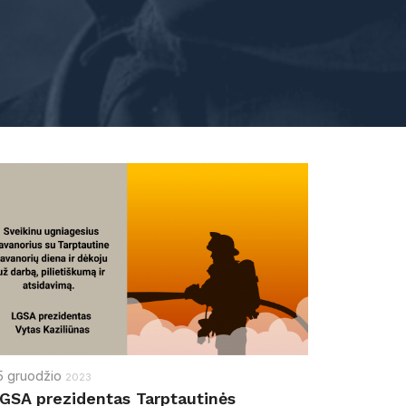
5
gruodžio
2023
GSA prezidentas Tarptautinės