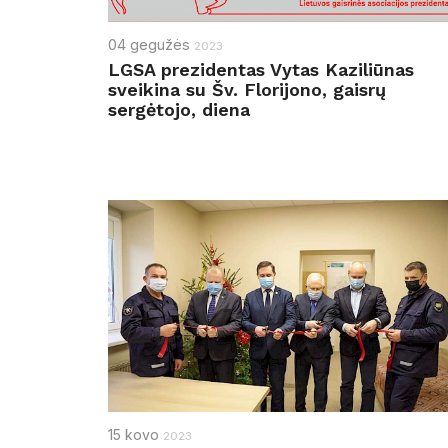
04
gegužės
2023
LGSA prezidentas Vytas Kaziliūnas
sveikina su Šv. Florijono, gaisrų
sergėtojo, diena
15
kovo
2023