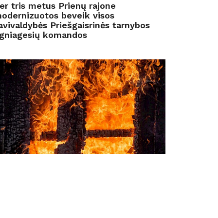
er tris metus Prienų rajone
odernizuotos beveik visos
avivaldybės Priešgaisrinės tarnybos
gniagesių komandos
birželio
2022
iais metais kaimuose išaugo gaisrų
kaičius, bet žūstama juose buvo rečiau