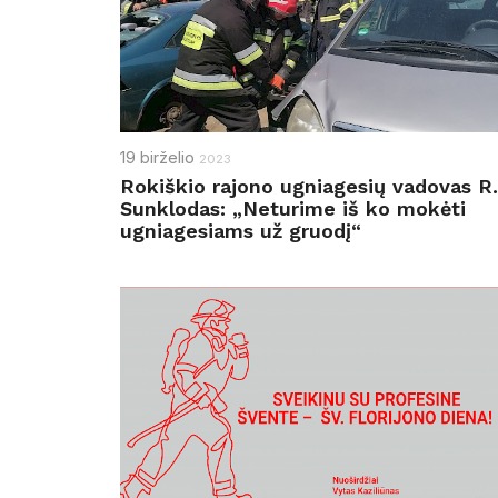
19
birželio
2023
Rokiškio rajono ugniagesių vadovas R.
Sunklodas: „Neturime iš ko mokėti
ugniagesiams už gruodį“