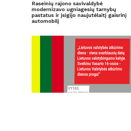
Raseinių rajono savivaldybė
modernizavo ugniagesių tarnybų
pastatus ir įsigijo naujutėlaitį gaisrinį
automobilį
16
vasario
2023
Sveikinimas su Lietuvos valstybės
atkūrimo diena