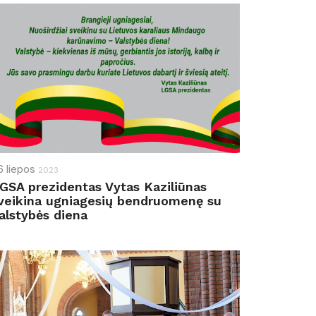
6
liepos
2023
GSA prezidentas Vytas Kaziliūnas
veikina ugniagesių bendruomenę su
alstybės diena