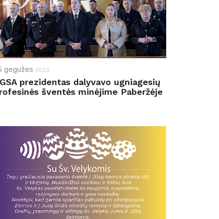
5
gegužės
2023
GSA prezidentas dalyvavo ugniagesių
rofesinės šventės minėjime Paberžėje