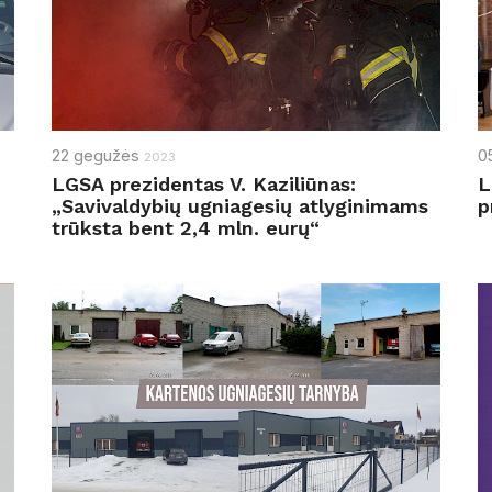
22
gegužės
0
2023
LGSA prezidentas V. Kaziliūnas:
L
„Savivaldybių ugniagesių atlyginimams
p
trūksta bent 2,4 mln. eurų“