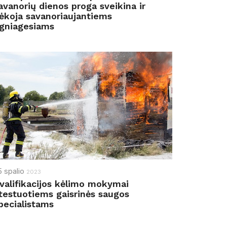
avanorių dienos proga sveikina ir
ėkoja savanoriaujantiems
gniagesiams
5
spalio
2023
valifikacijos kėlimo mokymai
testuotiems gaisrinės saugos
pecialistams