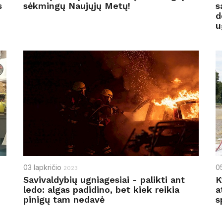
s
sėkmingų Naujųjų Metų!
s
d
u
03
lapkričio
0
2023
Savivaldybių ugniagesiai - palikti ant
K
ledo: algas padidino, bet kiek reikia
a
pinigų tam nedavė
s