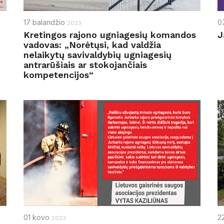
17
balandžio
0
2023
Kretingos rajono ugniagesių komandos
J
vadovas: „Norėtųsi, kad valdžia
nelaikytų savivaldybių ugniagesių
antrarūšiais ar stokojančiais
kompetencijos“
01
kovo
2
2023