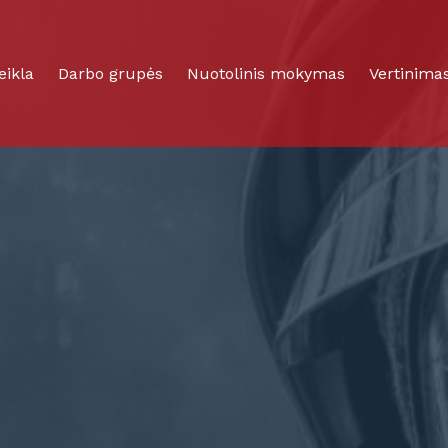
eikla
Darbo grupės
Nuotolinis mokymas
Vertinima