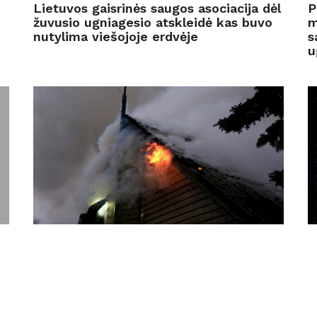
Lietuvos gaisrinės saugos asociacija dėl
P
žuvusio ugniagesio atskleidė kas buvo
m
nutylima viešojoje erdvėje
s
u
11
lapkričio
12
2022
Kvalifikacijos kėlimo mokymai
Š
atestuotiems gaisrinės saugos
s
specialistams