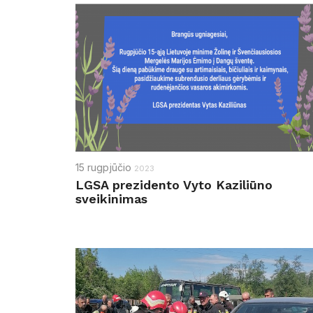
15
rugpjūčio
2023
LGSA prezidento Vyto Kaziliūno
sveikinimas