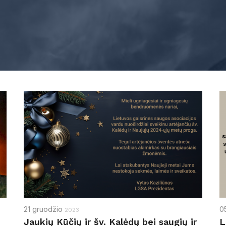
21
gruodžio
0
2023
Jaukių Kūčių ir šv. Kalėdų bei saugių ir
L